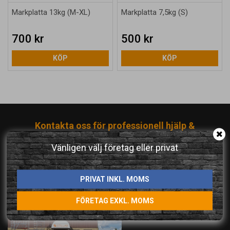
Markplatta 13kg (M-XL)
Markplatta 7,5kg (S)
700 kr
500 kr
KÖP
KÖP
Kontakta oss för professionell hjälp &
rådgivning!
Vänligen välj företag eller privat
Tel: 021 - 480 40 60
E-post:
info@stillab.se
PRIVAT INKL. MOMS
FÖRETAG EXKL. MOMS