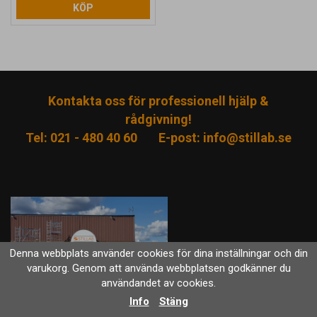
KÖP
Kontakta oss för professionell hjälp &
rådgivning!
Tel: 021 - 480 40 60
E-post:
info@stillab.se
Denna webbplats använder cookies för dina inställningar och din
varukorg. Genom att använda webbplatsen godkänner du
användandet av cookies.
Stillab.se
Info
Stäng
Friledningsgatan 10, 721 37 Västerås