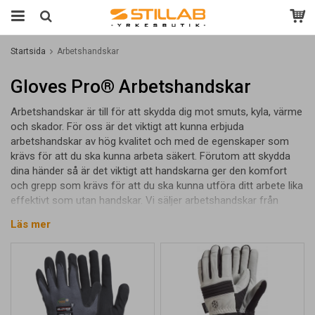
Startsida
Arbetshandskar
Gloves Pro® Arbetshandskar
Arbetshandskar är till för att skydda dig mot smuts, kyla, värme
och skador. För oss är det viktigt att kunna erbjuda
arbetshandskar av hög kvalitet och med de egenskaper som
krävs för att du ska kunna arbeta säkert. Förutom att skydda
dina händer så är det viktigt att handskarna ger den komfort
och grepp som krävs för att du ska kunna utföra ditt arbete lika
effektivt som utan handskar. Vi säljer arbetshandskar från
Gloves Pro® som har designat handskar i över 30 år och
Läs mer
ständigt tar nya kliv framåt för att designa de bästa
handskarna. När du köper arbetshandskar från varumärket
Gloves Pro® kan du vara säker på att du får ett par riktigt bra
och tåliga handskar som håller måttet.