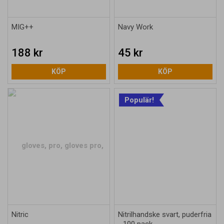
MIG++
Navy Work
188 kr
45 kr
KÖP
KÖP
Populär!
Nitric
Nitrilhandske svart, puderfria