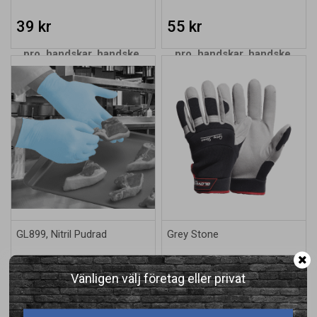
39 kr
55 kr
GL899, Nitril Pudrad
Grey Stone
75 kr
89 kr
Vänligen välj företag eller privat
KÖP