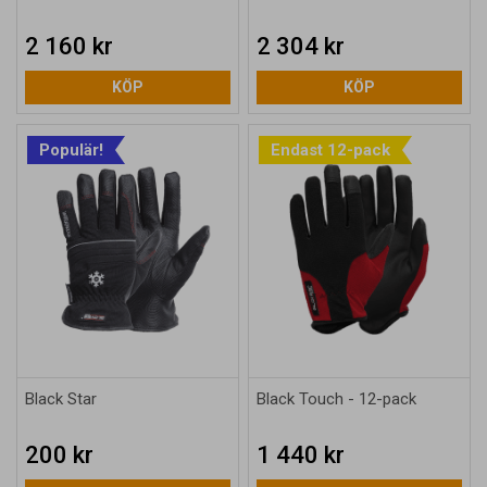
2 160 kr
2 304 kr
KÖP
KÖP
Populär!
Endast 12-pack
Black Star
Black Touch - 12-pack
200 kr
1 440 kr