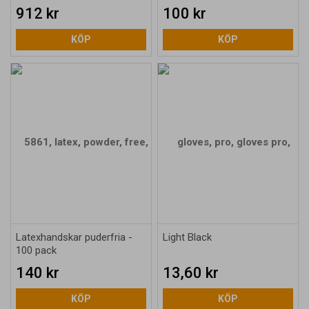
912 kr
100 kr
KÖP
KÖP
Latexhandskar puderfria -
Light Black
100 pack
140 kr
13,60 kr
KÖP
KÖP