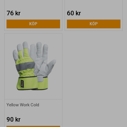
76 kr
60 kr
KÖP
KÖP
Yellow Work Cold
90 kr