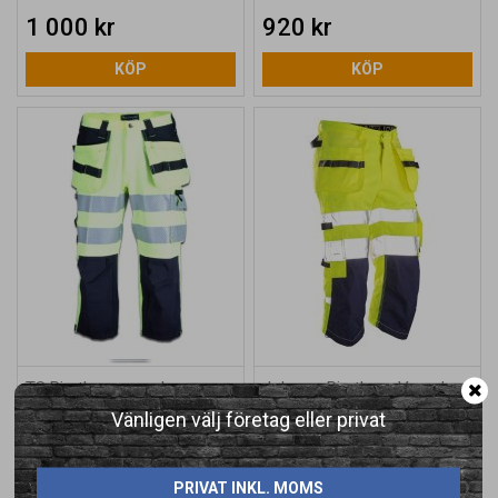
1 000 kr
920 kr
KÖP
KÖP
TS Piratbyxa varsel
Jobman Piratbyxa Varsel -
fullstretch - 314
2217
Vänligen välj företag eller privat
992 kr
900 kr
KÖP
KÖP
PRIVAT INKL. MOMS