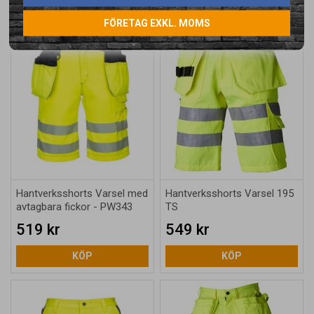
FÖRETAG EXKL. MOMS
Hantverksshorts Varsel med
Hantverksshorts Varsel 195
avtagbara fickor - PW343
TS
519 kr
549 kr
KÖP
KÖP