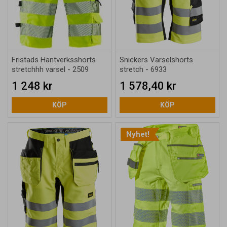
Fristads Hantverksshorts
Snickers Varselshorts
stretchhh varsel - 2509
stretch - 6933
1 248 kr
1 578,40 kr
KÖP
KÖP
Nyhet!