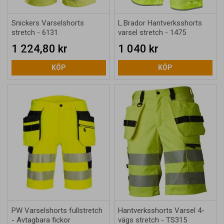
Snickers Varselshorts
L.Brador Hantverksshorts
stretch - 6131
varsel stretch - 1475
1 224,80 kr
1 040 kr
KÖP
KÖP
PW Varselshorts fullstretch
Hantverksshorts Varsel 4-
- Avtagbara fickor
vägs stretch - TS315