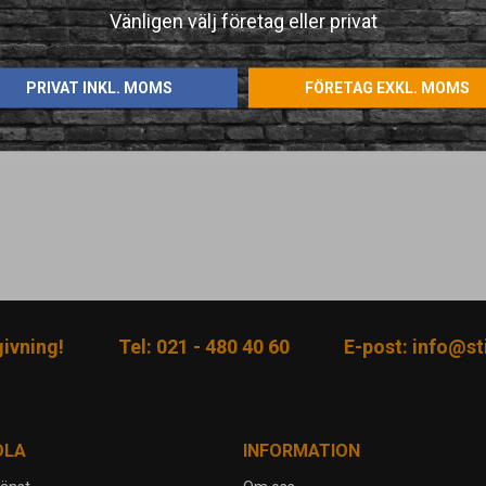
Vänligen välj företag eller privat
PRIVAT INKL. MOMS
FÖRETAG EXKL. MOMS
givning!
Tel: 021 - 480 40 60
E-post:
info@sti
DLA
INFORMATION