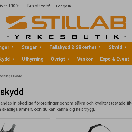
 över 1000:-
Bra att veta!
Logga in
ingar
Stegar
Fallskydd & Säkerhet
Skydd
kydd
Uthyrning
Övrigt
Väskor
Expo & Event
ndningsskydd
sskydd
 andas in skadliga föroreningar genom säkra och kvalitetstestade filt
ån skadliga ämnen, och du kan känna dig helt trygg.