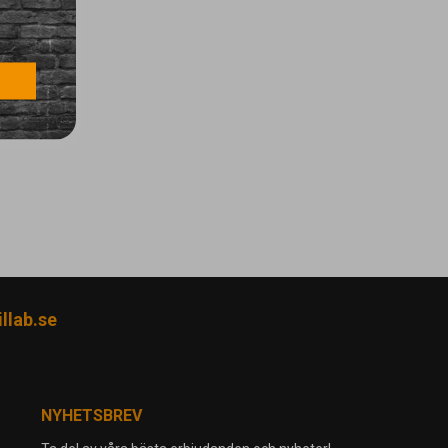
llab.se
NYHETSBREV