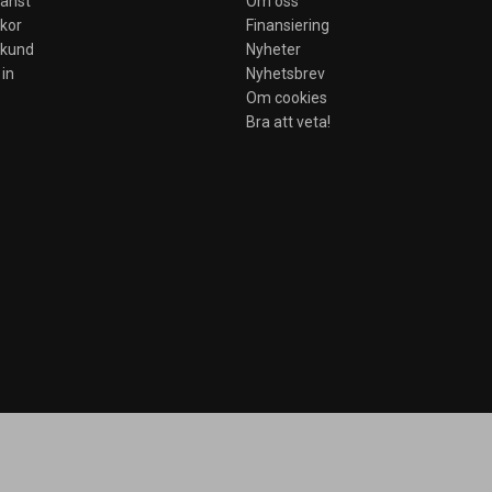
jänst
Om oss
lkor
Finansiering
skund
Nyheter
in
Nyhetsbrev
Om cookies
Bra att veta!