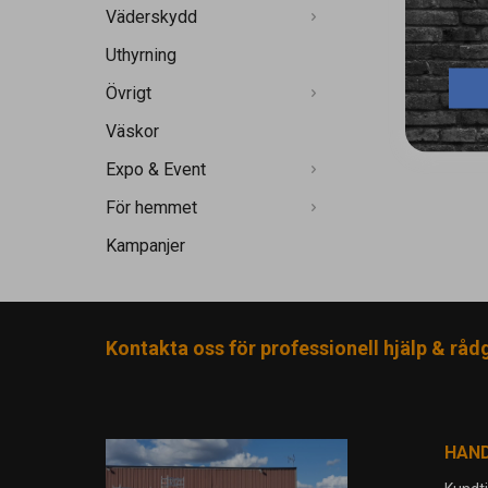
Väderskydd
Uthyrning
Övrigt
Väskor
Expo & Event
För hemmet
Kampanjer
Kontakta oss för professionell hjälp & råd
HAN