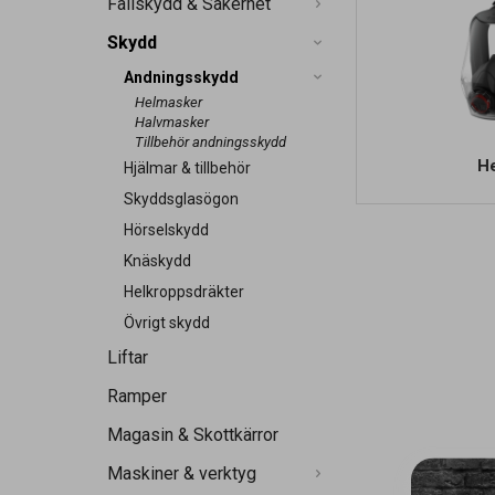
Fallskydd & Säkerhet
Skydd
Andningsskydd
Helmasker
Halvmasker
Tillbehör andningsskydd
H
Hjälmar & tillbehör
Skyddsglasögon
Hörselskydd
Knäskydd
Helkroppsdräkter
Övrigt skydd
Liftar
Ramper
Magasin & Skottkärror
Maskiner & verktyg