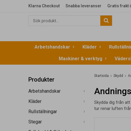
Klarna Checkout
Snabba leveranser
Gratis frakt
Arbetshandskar
Kläder
Rullställn
Maskiner & verktyg
Väders
Startsida
Skydd
A
Produkter
Andning
Arbetshandskar
Kläder
Skydda dig från att
tur renar luften fr
Rullställningar
Stegar