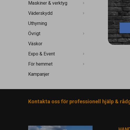
Maskiner & verktyg
Väderskydd
Uthyrning
Övrigt
Väskor
Expo & Event
För hemmet
Kampanjer
Kontakta oss för professionell hjälp & råd
HAN