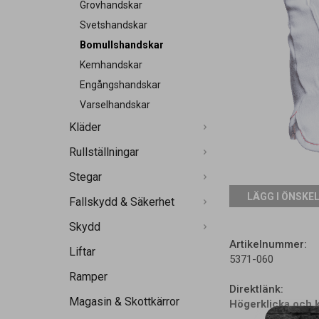
Grovhandskar
Svetshandskar
Bomullshandskar
Kemhandskar
Engångshandskar
Varselhandskar
Kläder
Rullställningar
Stegar
LÄGG I ÖNSKE
Fallskydd & Säkerhet
Skydd
Artikelnummer:
Liftar
5371-060
Ramper
Direktlänk:
Magasin & Skottkärror
Högerklicka och 