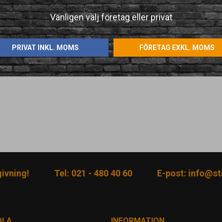
Vänligen välj företag eller privat
PRIVAT INKL. MOMS
FÖRETAG EXKL. MOMS
givning!
Tel: 021 - 480 40 60
E-post:
info@sti
DLA
INFORMATION