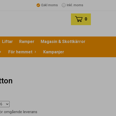
Exkl moms
Inkl. moms
0
Liftar
Ramper
Magasin & Skottkärror
För hemmet
Kampanjer
tton
 för omgående leverans