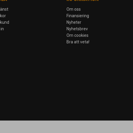
jänst
Om oss
lkor
Finansiering
skund
Nyheter
in
Nyhetsbrev
Om cookies
Bra att veta!