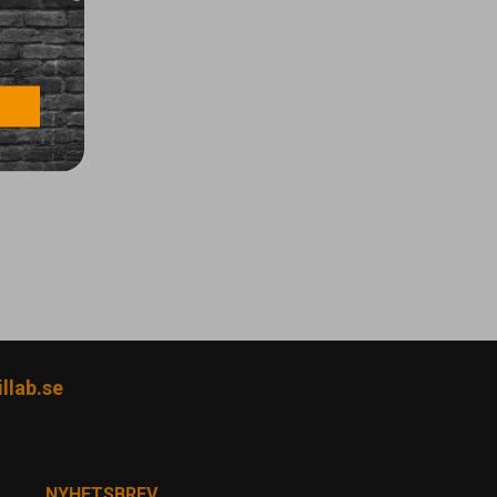
llab.se
NYHETSBREV