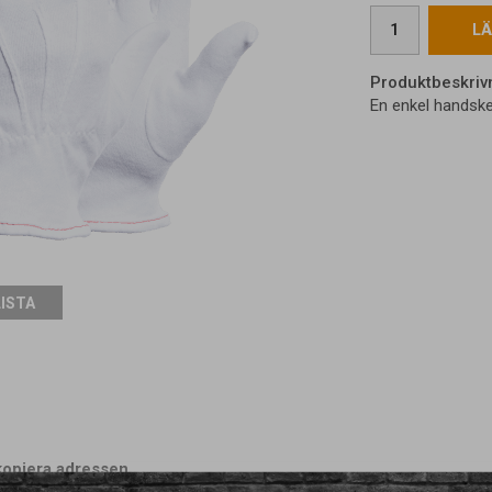
LÄ
Produktbeskriv
En enkel handske 
LISTA
kopiera adressen