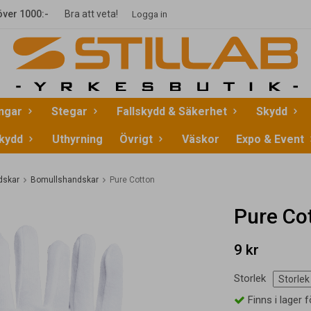
 över 1000:-
Bra att veta!
Logga in
ingar
Stegar
Fallskydd & Säkerhet
Skydd
kydd
Uthyrning
Övrigt
Väskor
Expo & Event
dskar
Bomullshandskar
Pure Cotton
Pure Co
9 kr
Storlek
Finns i lager