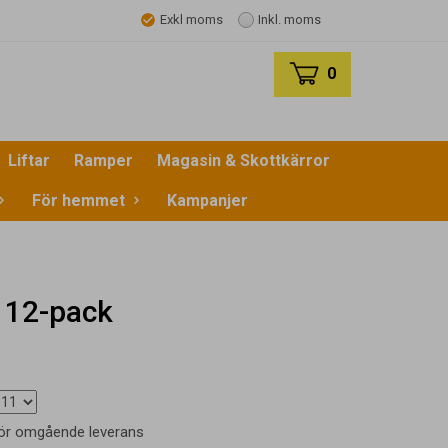
Exkl moms
Inkl. moms
0
Liftar
Ramper
Magasin & Skottkärror
För hemmet
Kampanjer
- 12-pack
 för omgående leverans