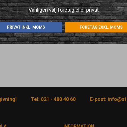
Vänligen välj företag eller privat
PRIVAT INKL. MOMS
FÖRETAG EXKL. MOMS
givning!
Tel: 021 - 480 40 60
E-post:
info@sti
DLA
INFORMATION