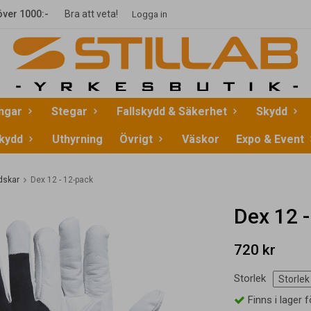
 över 1000:-
Bra att veta!
Logga in
ingar
Stegar
Fallskydd & Säkerhet
Skydd
kydd
Uthyrning
Övrigt
Väskor
Expo & Event
dskar
Dex 12 - 12-pack
Dex 12 
720 kr
Storlek
Finns i lager