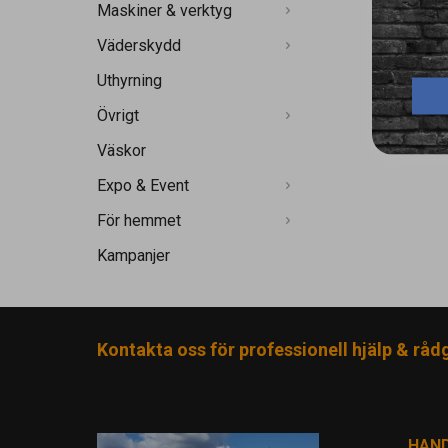
Maskiner & verktyg
Väderskydd
Uthyrning
Övrigt
Väskor
Expo & Event
För hemmet
Kampanjer
Kontakta oss för professionell hjälp & råd
HAN