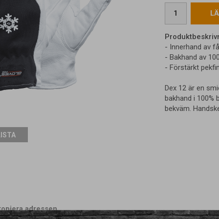
LÄ
Produktbeskriv
- Innerhand av f
- Bakhand av 100
- Förstärkt pekfi
Dex 12 är en sm
bakhand i 100% b
bekväm. Handske
LISTA
kopiera adressen