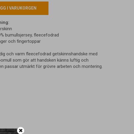
GG I VARUKORGEN
ning:
årskinn
% bumullsjersey, fleecefodrad
nger och fingertoppar
idig och varm fleecefodrad getskinnshandske med
omull som gör att handsken känns luftig och
n passar utmärkt för grövre arbeten och montering.