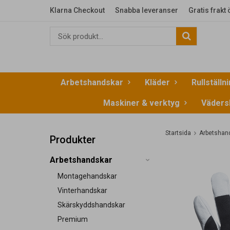
Klarna Checkout
Snabba leveranser
Gratis frakt
Arbetshandskar
Kläder
Rullställn
Maskiner & verktyg
Väders
Startsida
Arbetshan
Produkter
Arbetshandskar
Montagehandskar
Vinterhandskar
Skärskyddshandskar
Premium