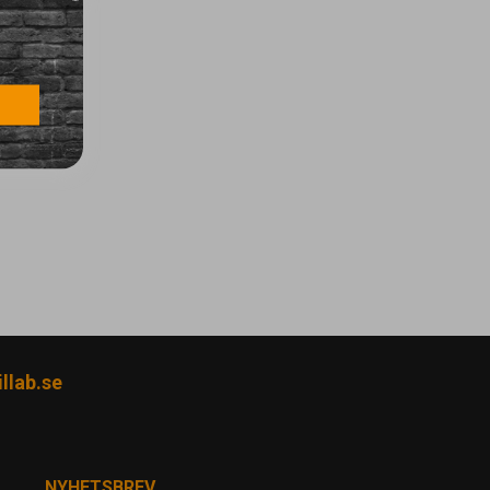
llab.se
NYHETSBREV