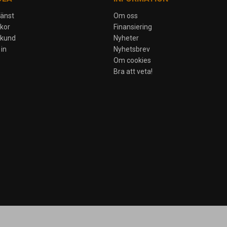
jänst
Om oss
lkor
Finansiering
skund
Nyheter
in
Nyhetsbrev
Om cookies
Bra att veta!