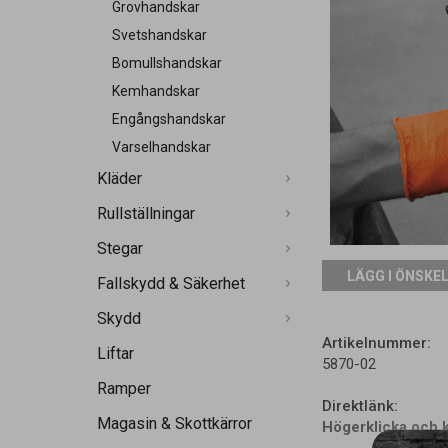
Grovhandskar
Svetshandskar
Bomullshandskar
Kemhandskar
Engångshandskar
Varselhandskar
Kläder
Rullställningar
Stegar
LÄGG I ÖNSKE
Fallskydd & Säkerhet
Skydd
Artikelnummer:
Liftar
5870-02
Ramper
Direktlänk:
Magasin & Skottkärror
Högerklicka och 