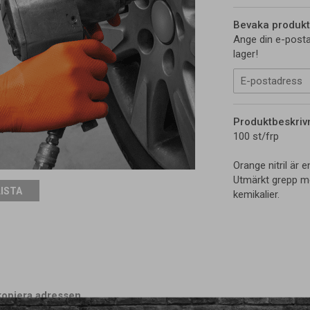
Bevaka produkt
Ange din e-posta
lager!
Produktbeskriv
100 st/frp
Orange nitril är 
Utmärkt grepp me
LISTA
kemikalier.
kopiera adressen