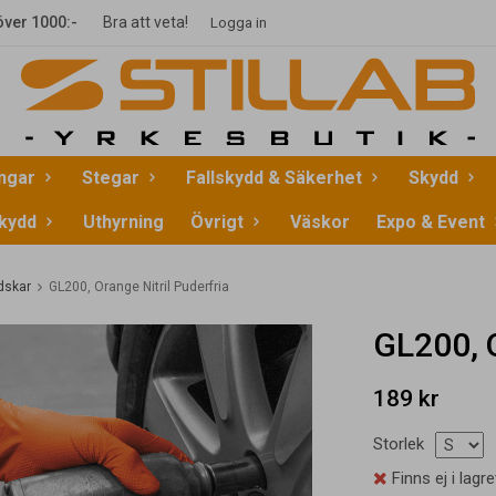
 över 1000:-
Bra att veta!
Logga in
ingar
Stegar
Fallskydd & Säkerhet
Skydd
kydd
Uthyrning
Övrigt
Väskor
Expo & Event
dskar
GL200, Orange Nitril Puderfria
GL200, O
189 kr
Storlek
Finns ej i lagre