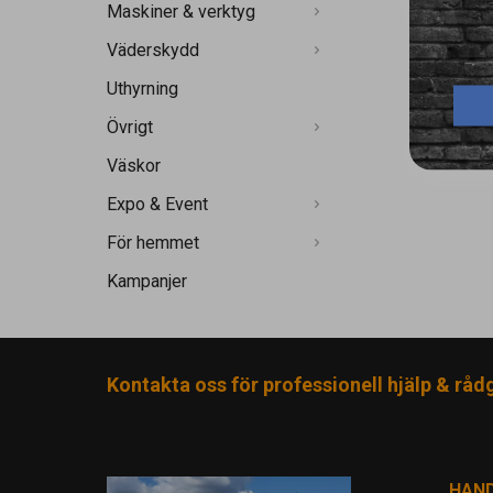
Maskiner & verktyg
Väderskydd
Uthyrning
Övrigt
Väskor
Expo & Event
För hemmet
Kampanjer
Kontakta oss för professionell hjälp & råd
HAN