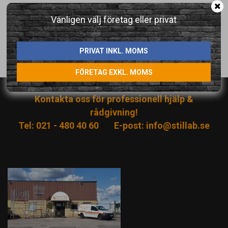
Artikelnummer:
Vänligen välj företag eller privat
5730-080
Direktlänk:
PRIVAT INKL. MOMS
Högerklicka och kopiera adressen
FÖRETAG EXKL. MOMS
Kontakta oss för professionell hjälp &
rådgivning!
Tel: 021 - 480 40 60
E-post:
info@stillab.se