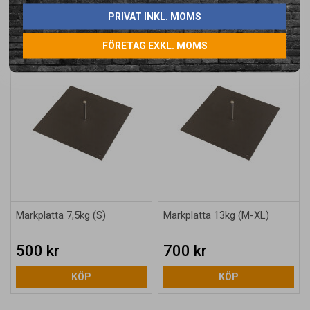
produkt
PRIVAT INKL. MOMS
FÖRETAG EXKL. MOMS
Markplatta 7,5kg (S)
Markplatta 13kg (M-XL)
500 kr
700 kr
KÖP
KÖP