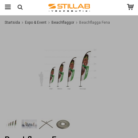
Startsida
Expo & Event
Beachflaggor
Beachflagga Fena