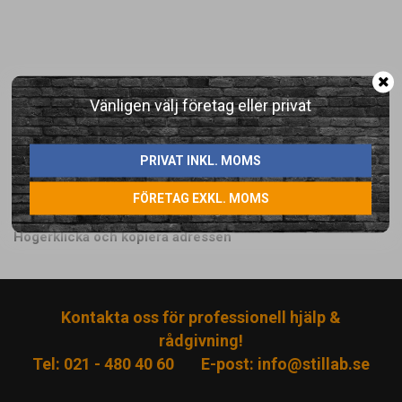
LÄGG I ÖNSKELISTA
Vänligen välj företag eller privat
PRIVAT INKL. MOMS
Artikelnummer:
MO-STRUA-4
FÖRETAG EXKL. MOMS
Direktlänk:
Högerklicka och kopiera adressen
Kontakta oss för professionell hjälp &
rådgivning!
Tel: 021 - 480 40 60
E-post:
info@stillab.se