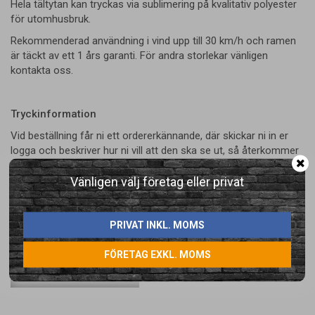
Hela tältytan kan tryckas via sublimering på kvalitativ polyester
för utomhusbruk.
Rekommenderad användning i vind upp till 30 km/h och ramen
är täckt av ett 1 års garanti. För andra storlekar vänligen
kontakta oss.
Tryckinformation
Vid beställning får ni ett ordererkännande, där skickar ni in er
logga och beskriver hur ni vill att den ska se ut, så återkommer
vi med korrektur. Ni kan självklart ringa eller maila innan också.
Vänligen välj företag eller privat
PRIVAT INKL. MOMS
FÖRETAG EXKL. MOMS
LÄGG I ÖNSKELISTA