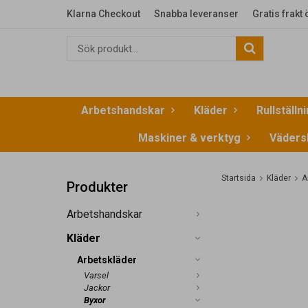
Klarna Checkout
Snabba leveranser
Gratis frakt
Arbetshandskar
Kläder
Rullställn
Maskiner & verktyg
Väders
Startsida
Kläder
A
Produkter
Arbetshandskar
Kläder
Arbetskläder
Varsel
Jackor
Byxor