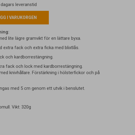
6 dagars leveranstid
GG I VARUKORGEN
ning:
med lite lägre gramvikt för en lättare byxa.
 extra fack och extra ficka med blixtlås.
ck och kardborrestängning.
ra fack och lock med kardborrestängning.
ed knivhållare. Förstärkning i hölsterfickor och på
ngas med 5 cm genom ett utvik i benslutet.
mull. Vikt: 320g