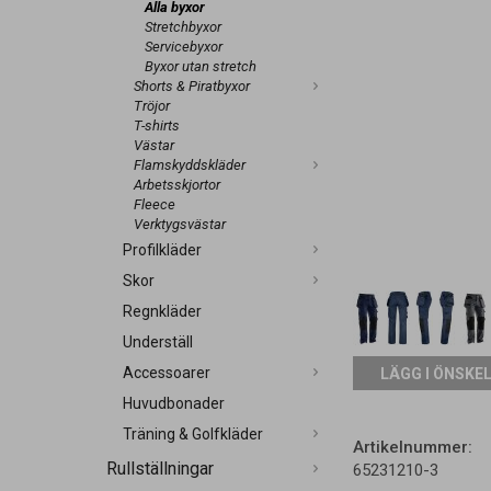
Alla byxor
Stretchbyxor
Servicebyxor
Byxor utan stretch
Shorts & Piratbyxor
Tröjor
T-shirts
Västar
Flamskyddskläder
Arbetsskjortor
Fleece
Verktygsvästar
Profilkläder
Skor
Regnkläder
Underställ
Accessoarer
LÄGG I ÖNSKE
Huvudbonader
Träning & Golfkläder
Artikelnummer:
Rullställningar
65231210-3