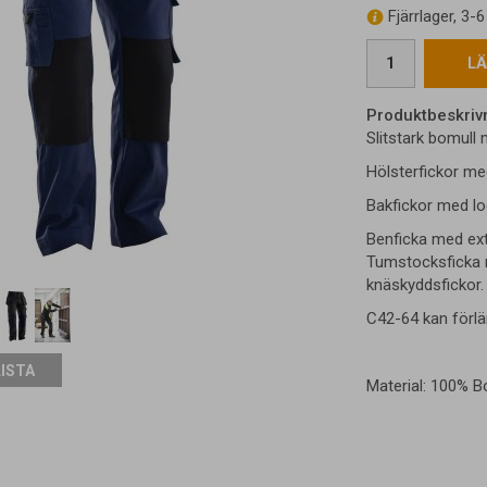
Fjärrlager, 3-
LÄ
Produktbeskriv
Slitstark bomull 
Hölsterfickor med
Bakfickor med lo
Benficka med ext
Tumstocksficka m
knäskyddsfickor.
C42-64 kan förlä
LISTA
Material: 100% Bo