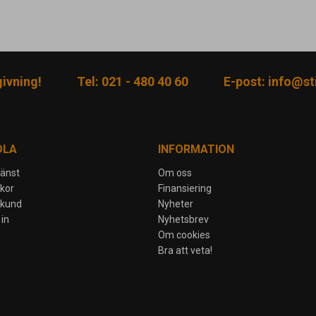
givning!
Tel: 021 - 480 40 60
E-post:
info@sti
DLA
INFORMATION
jänst
Om oss
lkor
Finansiering
skund
Nyheter
in
Nyhetsbrev
Om cookies
Bra att veta!