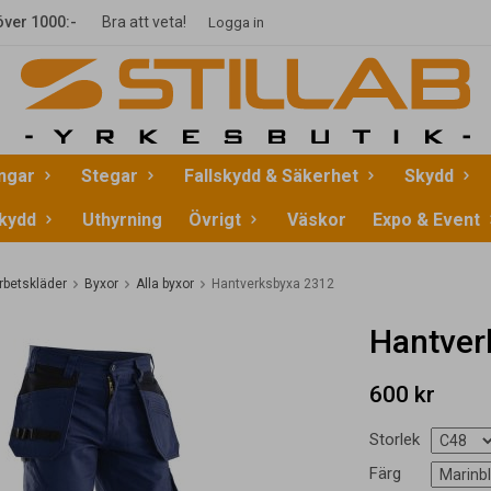
 över 1000:-
Bra att veta!
Logga in
ingar
Stegar
Fallskydd & Säkerhet
Skydd
kydd
Uthyrning
Övrigt
Väskor
Expo & Event
rbetskläder
Byxor
Alla byxor
Hantverksbyxa 2312
Hantver
600 kr
Storlek
Färg