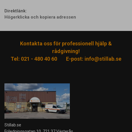
Direktlänk:
Högerklicka och kopiera adressen
Kontakta oss för professionell hjälp &
rådgivning!
Tel: 021 - 480 40 60
E-post:
info@stillab.se
Stillab.se
Friledningsgatan 10, 721 37 Västerås