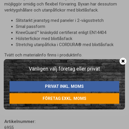
möjliggör smidig och flexibel förvaring. Byxan har dessutom
verktygshållare och utanpåfickor med blixtlåsfack.
Slitstarkt jeanstyg med paneler i 2-vägsstretch
Smal passform
KneeGuard™ knäskydd certifierat enligt EN14404
Hölsterfickor med blixtlåsfack
Stretchig utanpåficka i CORDURA® med blixtlåsfack
Tvätt och materialinfo finns i produktinfo.
Vänligen välj företag eller privat
PRIVAT INKL. MOMS
FÖRETAG EXKL. MOMS
LÄGG I ÖNSKELISTA
Artikelnummer:
6955