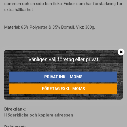
sömmen och en sido ben ficka. Fickor som har förstärkning för
extra hållbarhet.
Material: 65% Polyester & 35% Bomull. Vikt: 300g.
Vänligen välj företag eller privat
LÄGG I ÖNSKELISTA
PRIVAT INKL. MOMS
FÖRETAG EXKL. MOMS
Artikelnummer:
T602BKR28
Direktlänk:
Högerklicka och kopiera adressen
Dokument: