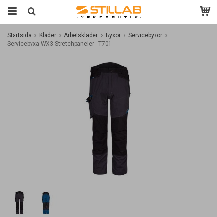
Startsida
Kläder
Arbetskläder
Byxor
Servicebyxor
Servicebyxa WX3 Stretchpaneler - T701