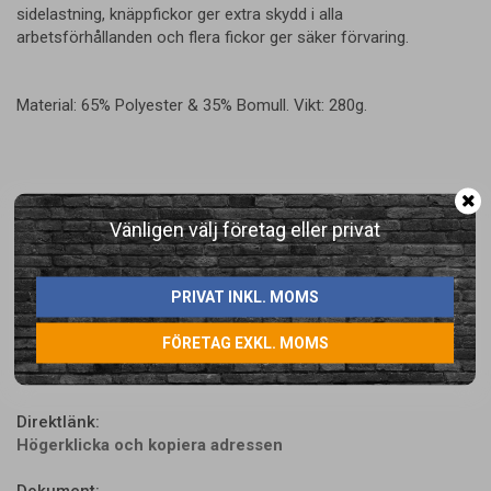
sidelastning, knäppfickor ger extra skydd i alla
arbetsförhållanden och flera fickor ger säker förvaring.
Material: 65% Polyester & 35% Bomull. Vikt: 280g.
Vänligen välj företag eller privat
LÄGG I ÖNSKELISTA
PRIVAT INKL. MOMS
FÖRETAG EXKL. MOMS
Artikelnummer:
T701MGR28
Direktlänk:
Högerklicka och kopiera adressen
Dokument: