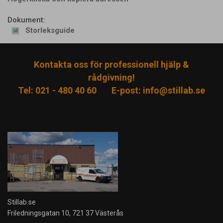
Dokument:
Storleksguide
Kontakta oss för professionell hjälp &
rådgivning!
Tel: 021 - 480 40 60
E-post:
info@stillab.se
Stillab.se
Friledningsgatan 10, 721 37 Västerås