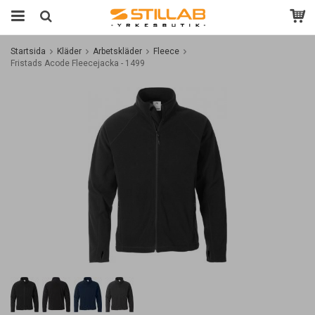
Startsida
Kläder
Arbetskläder
Fleece
Fristads Acode Fleecejacka - 1499