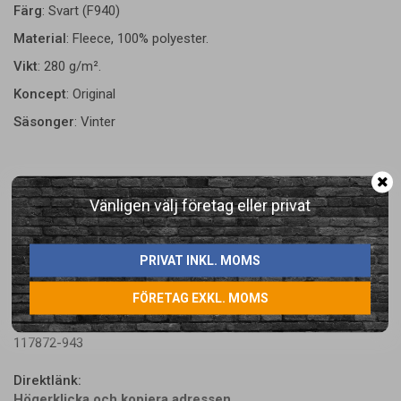
Färg
: Svart (F940)
Material
: Fleece, 100% polyester.
Vikt
: 280 g/m².
Koncept
: Original
Säsonger
: Vinter
Vänligen välj företag eller privat
PRIVAT INKL. MOMS
LÄGG I ÖNSKELISTA
FÖRETAG EXKL. MOMS
Artikelnummer:
117872-943
Direktlänk:
Högerklicka och kopiera adressen