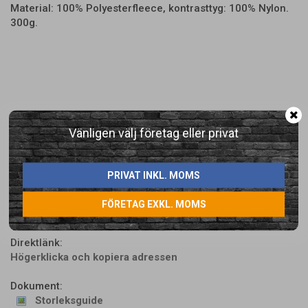
Material: 100% Polyesterfleece, kontrasttyg: 100% Nylon.
300g.
Vänligen välj företag eller privat
LÄGG I ÖNSKELISTA
PRIVAT INKL. MOMS
Artikelnummer:
FÖRETAG EXKL. MOMS
KX371BGYS-1
Direktlänk:
Högerklicka och kopiera adressen
Dokument:
Storleksguide