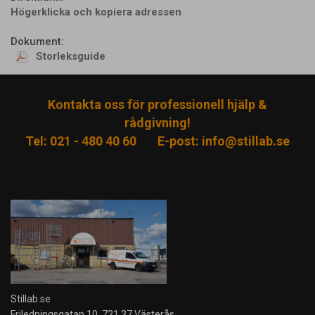
Högerklicka och kopiera adressen
Dokument:
Storleksguide
Kontakta oss för professionell hjälp &
rådgivning!
Tel: 021 - 480 40 60
E-post:
info@stillab.se
Stillab.se
Friledningsgatan 10, 721 37 Västerås