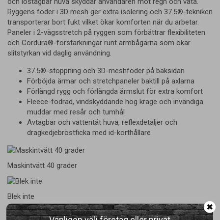
och löstagbar huva skyddar användaren mot regn och väta.
Ryggens foder i 3D mesh ger extra isolering och 37.5®-tekniken
transporterar bort fukt vilket ökar komforten när du arbetar.
Paneler i 2-vägsstretch på ryggen som förbättrar flexibiliteten
och Cordura®-förstärkningar runt armbågarna som ökar
slitstyrkan vid daglig användning.
37.5®-stoppning och 3D-meshfoder på baksidan
Förböjda ärmar och stretchpaneler baktill på axlarna
Förlängd rygg och förlängda ärmslut för extra komfort
Fleece-fodrad, vindskyddande hög krage och invändiga
muddar med resår och tumhål
Avtagbar och vattentät huva, reflexdetaljer och
dragkedjebröstficka med id-korthållare
Maskintvätt 40 grader
Blek inte
Vänligen välj företag eller privat