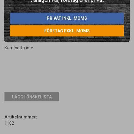
Torktumla inte
PRIVAT INKL. MOMS
Strykning, ångstrykning eller torkning på låg temperatur, 110 ºC
FÖRETAG EXKL. MOMS
Kemtvätta inte
LÄGG I ÖNSKELISTA
Artikelnummer:
1102