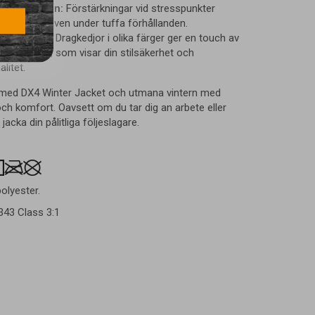
konstruktion:
Förstärkningar vid stresspunkter
hållbarhet även under tuffa förhållanden.
sdetaljer:
Dragkedjor i olika färger ger en touch av
 varumärke, som visar din stilsäkerhet och
litet.
v med DX4 Winter Jacket och utmana vintern med
och komfort. Oavsett om du tar dig an arbete eller
jacka din pålitliga följeslagare.
polyester.
343 Class 3:1