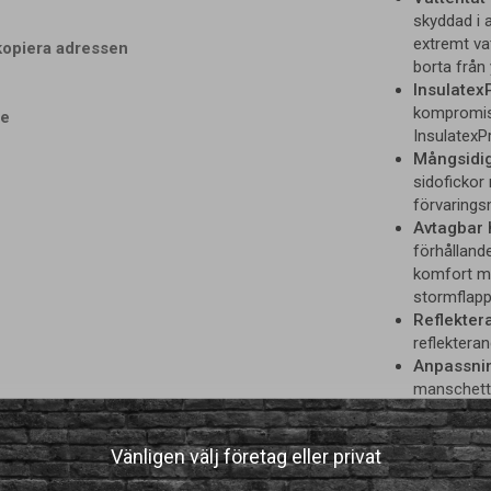
skyddad i 
extremt va
kopiera adressen
borta från 
Insulatex
kompromiss
de
InsulatexP
Mångsidig
sidofickor
förvaringsm
Avtagbar 
förhålland
komfort me
stormflapp
Reflektera
reflekteran
Anpassnin
manschette
greppdragar
Stil och f
Vänligen välj företag eller privat
design med
bekväm lo