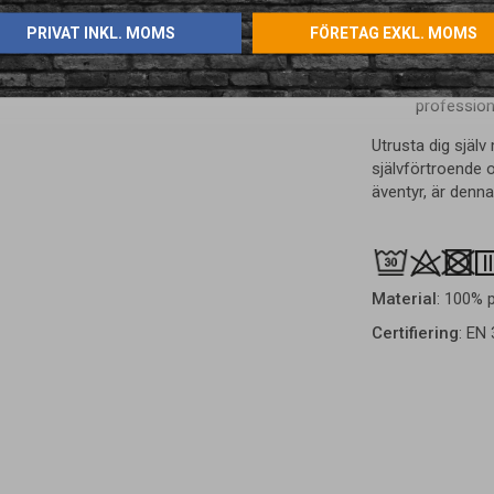
Förstärkt 
PRIVAT INKL. MOMS
FÖRETAG EXKL. MOMS
garanterar 
Varumärke
företagets
professiona
Utrusta dig själ
självförtroende 
äventyr, är denna 
Material
: 100% 
Certifiering
: EN 