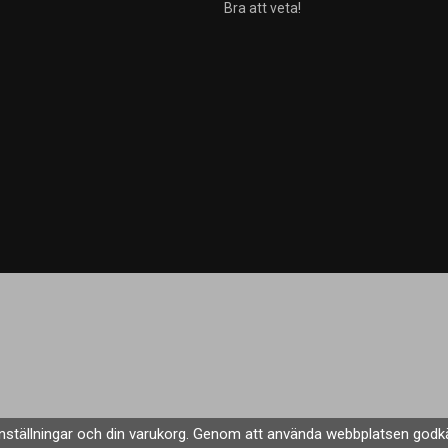
Bra att veta!
Drift & produktion:
Wikinggruppen
nställningar och din varukorg. Genom att använda webbplatsen godk