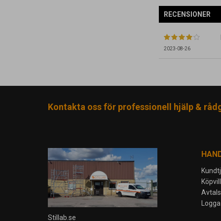
RECENSIONER
2023-08-26
Kontakta oss för professionell hjälp & råd
HAN
Kundt
Köpvil
Avtal
Logga 
Stillab.se