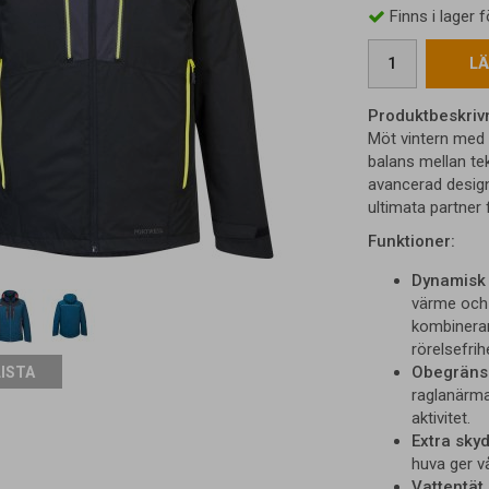
Finns i lager
LÄ
Produktbeskriv
Möt vintern med 
balans mellan te
avancerad design
ultimata partner
Funktioner:
Dynamisk 
värme och
kombinerar
rörelsefrih
Obegränsa
LISTA
raglanärmar
aktivitet.
Extra skyd
huva ger v
Vattentät