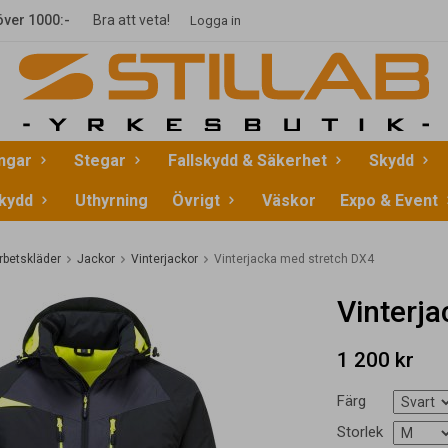
 över 1000:-
Bra att veta!
Logga in
ingar
Stegar
Fallskydd & Säkerhet
Skydd
kydd
Uthyrning
Övrigt
Väskor
Expo & Event
rbetskläder
Jackor
Vinterjackor
Vinterjacka med stretch DX4
Vinterj
1 200 kr
Färg
Storlek