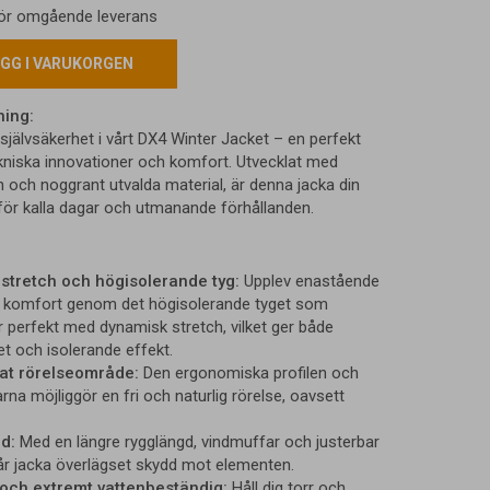
 för omgående leverans
GG I VARUKORGEN
ning:
självsäkerhet i vårt DX4 Winter Jacket – en perfekt
kniska innovationer och komfort. Utvecklat med
 och noggrant utvalda material, är denna jacka din
 för kalla dagar och utmanande förhållanden.
stretch och högisolerande tyg:
Upplev enastående
 komfort genom det högisolerande tyget som
 perfekt med dynamisk stretch, vilket ger både
et och isolerande effekt.
t rörelseområde:
Den ergonomiska profilen och
na möjliggör en fri och naturlig rörelse, oavsett
d:
Med en längre rygglängd, vindmuffar och justerbar
år jacka överlägset skydd mot elementen.
 och extremt vattenbeständig:
Håll dig torr och