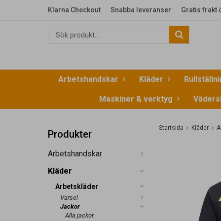
Klarna Checkout
Snabba leveranser
Gratis frakt
Arbetshandskar
Kläder
Rullställn
Maskiner & verktyg
Väders
Startsida
Kläder
A
Produkter
Arbetshandskar
Kläder
Arbetskläder
Varsel
Jackor
Alla jackor