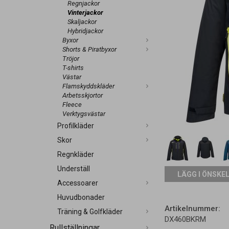
Regnjackor
Vinterjackor
Skaljackor
Hybridjackor
Byxor
Shorts & Piratbyxor
Tröjor
T-shirts
Västar
Flamskyddskläder
Arbetsskjortor
Fleece
Verktygsvästar
Profilkläder
Skor
Regnkläder
Underställ
LÄGG I ÖNSKE
Accessoarer
Huvudbonader
Artikelnummer:
Träning & Golfkläder
DX460BKRM
Rullställningar