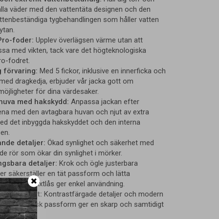
alla väder med den vattentäta designen och den
ttenbeständiga tygbehandlingen som håller vatten
ytan.
Pro-foder:
Upplev överlägsen värme utan att
a med vikten, tack vare det högteknologiska
ro-fodret.
 förvaring:
Med 5 fickor, inklusive en innerficka och
 med dragkedja, erbjuder vår jacka gott om
öjligheter för dina värdesaker.
huva med hakskydd:
Anpassa jackan efter
ena med den avtagbara huvan och njut av extra
d det inbyggda hakskyddet och den interna
en.
nde detaljer:
Ökad synlighet och säkerhet med
de rör som ökar din synlighet i mörker.
gsbara detaljer:
Krok och ögle justerbara
r säkerställer en tät passform och lätta
e på alla blixtlås ger enkel användning.
unktionalitet:
Kontrastfärgade detaljer och modern
 ergonomisk passform ger en skarp och samtidigt
ok.