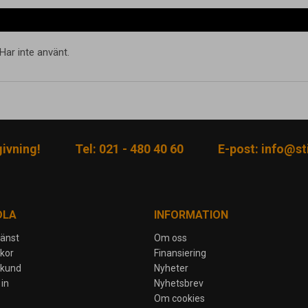
Har inte använt.
givning!
Tel: 021 - 480 40 60
E-post:
info@sti
DLA
INFORMATION
jänst
Om oss
lkor
Finansiering
skund
Nyheter
in
Nyhetsbrev
Om cookies