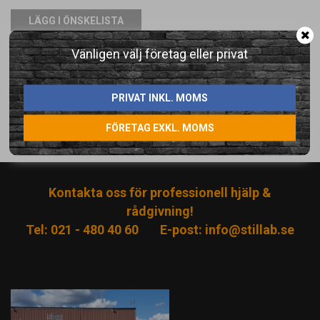
LÄGG I ÖNSKELISTA
Vänligen välj företag eller privat
Artikelnummer:
1001360-3
PRIVAT INKL. MOMS
Direktlänk:
FÖRETAG EXKL. MOMS
Högerklicka och kopiera adressen
Kontakta oss för professionell hjälp &
rådgivning!
Tel: 021 - 480 40 60
E-post:
info@stillab.se