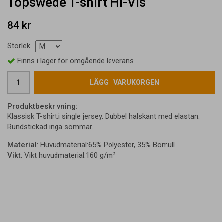
Topswede T-shirt Hi-Vis
84 kr
Storlek
Finns i lager för omgående leverans
LÄGG I VARUKORGEN
Produktbeskrivning:
Klassisk T-shirt.i single jersey. Dubbel halskant med elastan.
Rundstickad inga sömmar.
Material
: Huvudmaterial:65% Polyester, 35% Bomull
Vikt
: Vikt huvudmaterial:160 g/m²