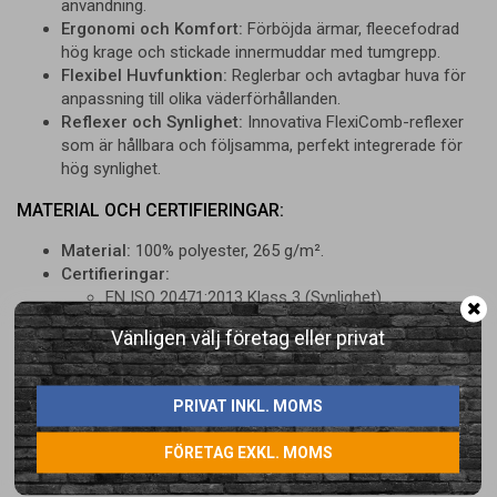
användning.
Ergonomi och Komfort:
Förböjda ärmar, fleecefodrad
hög krage och stickade innermuddar med tumgrepp.
Flexibel Huvfunktion:
Reglerbar och avtagbar huva för
anpassning till olika väderförhållanden.
Reflexer och Synlighet:
Innovativa FlexiComb-reflexer
som är hållbara och följsamma, perfekt integrerade för
hög synlighet.
MATERIAL OCH CERTIFIERINGAR:
Material:
100% polyester, 265 g/m².
Certifieringar:
EN ISO 20471:2013 Klass 3 (Synlighet)
EN 342:2017 (Skydd mot kyla)
Vänligen välj företag eller privat
EN 343:2003+A1:2007 Klass 3,1 (Skydd mot regn)
Med vår Hi-Vis vinterjacka får du inte bara en pålitlig
PRIVAT INKL. MOMS
arbetsjacka, utan också ett plagg som håller dig varm, torr och
synlig under de mest utmanande förhållandena. Kombinera
FÖRETAG EXKL. MOMS
gärna med matchande byxa 189P för en komplett Hi-Vis-
lösning