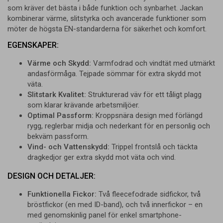
som kräver det bästa i både funktion och synbarhet. Jackan
kombinerar värme, slitstyrka och avancerade funktioner som
möter de högsta EN-standarderna för säkerhet och komfort.
EGENSKAPER:
Värme och Skydd:
Varmfodrad och vindtät med utmärkt
andasförmåga. Tejpade sömmar för extra skydd mot
väta.
Slitstark Kvalitet:
Strukturerad väv för ett tåligt plagg
som klarar krävande arbetsmiljöer.
Optimal Passform:
Kroppsnära design med förlängd
rygg, reglerbar midja och nederkant för en personlig och
bekväm passform.
Vind- och Vattenskydd:
Trippel frontslå och täckta
dragkedjor ger extra skydd mot väta och vind.
DESIGN OCH DETALJER:
Funktionella Fickor:
Två fleecefodrade sidfickor, två
bröstfickor (en med ID-band), och två innerfickor – en
med genomskinlig panel för enkel smartphone-