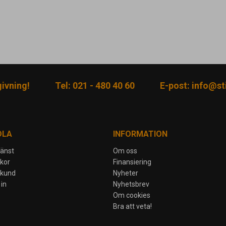
givning!
Tel: 021 - 480 40 60
E-post:
info@sti
DLA
INFORMATION
jänst
Om oss
lkor
Finansiering
skund
Nyheter
in
Nyhetsbrev
Om cookies
Bra att veta!