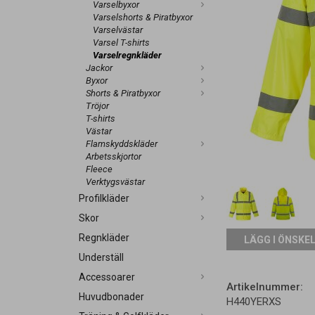
Varselbyxor
Varselshorts & Piratbyxor
Varselvästar
Varsel T-shirts
Varselregnkläder
Jackor
Byxor
Shorts & Piratbyxor
Tröjor
T-shirts
Västar
Flamskyddskläder
Arbetsskjortor
Fleece
Verktygsvästar
Profilkläder
Skor
Regnkläder
LÄGG I ÖNSKE
Underställ
Accessoarer
Artikelnummer:
Huvudbonader
H440YERXS