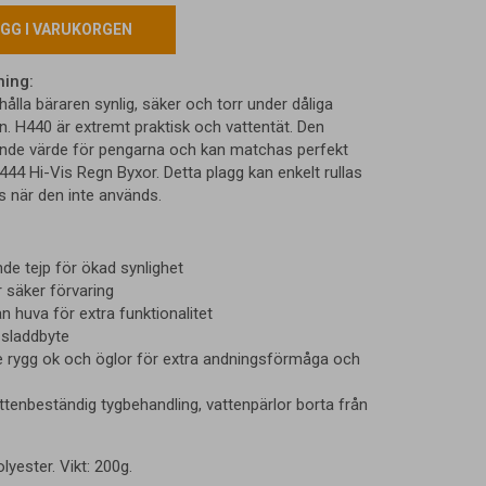
GG I VARUKORGEN
ning:
hålla bäraren synlig, säker och torr under dåliga
n. H440 är extremt praktisk och vattentät. Den
nde värde för pengarna och kan matchas perfekt
4 Hi-Vis Regn Byxor. Detta plagg kan enkelt rullas
s när den inte används.
de tejp för ökad synlighet
r säker förvaring
n huva för extra funktionalitet
 sladdbyte
e rygg ok och öglor för extra andningsförmåga och
ttenbeständig tygbehandling, vattenpärlor borta från
lyester. Vikt: 200g.