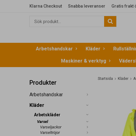
Klarna Checkout
Snabba leveranser
Gratis frakt
Arbetshandskar
Kläder
Rullställn
Maskiner & verktyg
Väders
Startsida
Kläder
A
Produkter
Arbetshandskar
Kläder
Arbetskläder
Varsel
Varseljackor
Varseltröjor