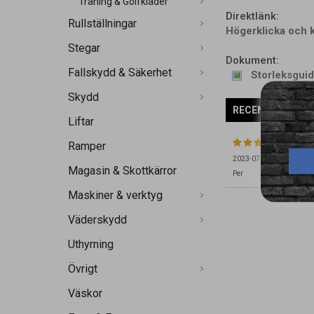
Träning & Golfkläder
Direktlänk:
Rullställningar
Högerklicka och 
Stegar
Dokument:
Fallskydd & Säkerhet
Storleksgui
Skydd
RECENSIONER
Liftar
Ramper
2023-07-17
Magasin & Skottkärror
Per
Maskiner & verktyg
Väderskydd
Uthyrning
Övrigt
Väskor