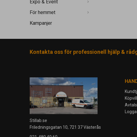
Expo & Event
För hemmet
Kampanjer
Kontakta oss för professionell hjälp & råd
HAN
Kundt
Köpvil
Avtal
Logga 
Stillab.se
Friledningsgatan 10, 721 37 Västerås