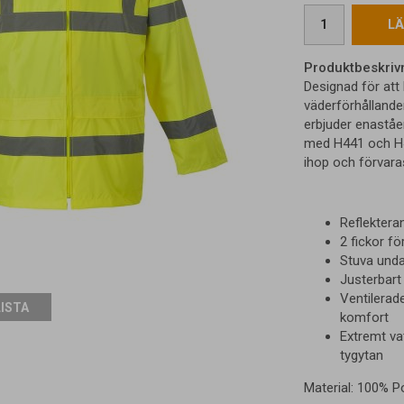
LÄ
Produktbeskriv
Designad för att 
väderförhållande
erbjuder enaståe
med H441 och H44
ihop och förvara
Reflekteran
2 fickor fö
Stuva unda
Justerbart
Ventilerad
LISTA
komfort
Extremt va
tygytan
Material: 100% Po