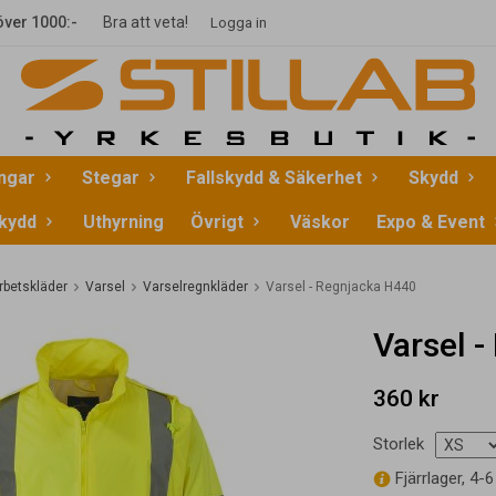
 över 1000:-
Bra att veta!
Logga in
ingar
Stegar
Fallskydd & Säkerhet
Skydd
kydd
Uthyrning
Övrigt
Väskor
Expo & Event
rbetskläder
Varsel
Varselregnkläder
Varsel - Regnjacka H440
Varsel 
360 kr
Storlek
Fjärrlager, 4-