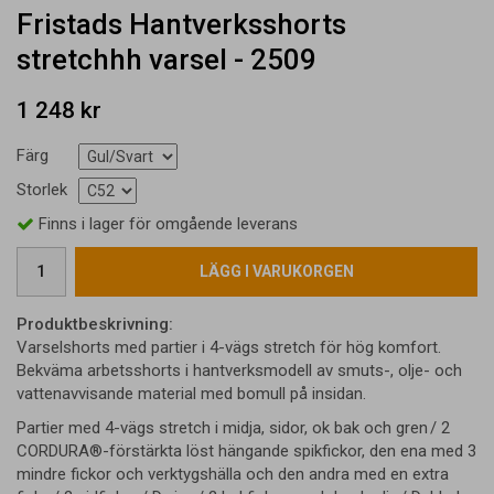
Fristads Hantverksshorts
stretchhh varsel - 2509
1 248 kr
Färg
Storlek
Finns i lager för omgående leverans
LÄGG I VARUKORGEN
Produktbeskrivning:
Varselshorts med partier i 4-vägs stretch för hög komfort.
Bekväma arbetsshorts i hantverksmodell av smuts-, olje- och
vattenavvisande material med bomull på insidan.
Partier med 4-vägs stretch i midja, sidor, ok bak och gren / 2
CORDURA®-förstärkta löst hängande spikfickor, den ena med 3
mindre fickor och verktygshälla och den andra med en extra