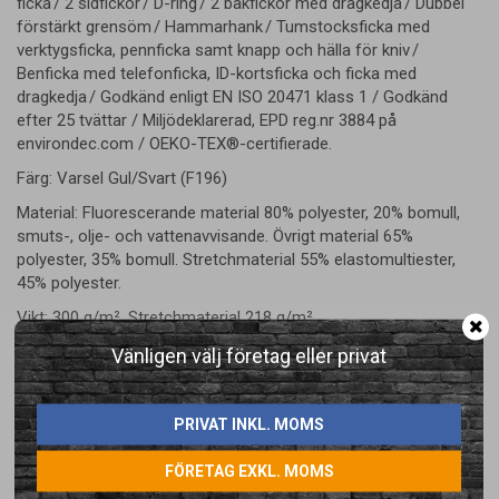
ficka / 2 sidfickor / D-ring / 2 bakfickor med dragkedja / Dubbel
förstärkt grensöm / Hammarhank / Tumstocksficka med
verktygsficka, pennficka samt knapp och hälla för kniv /
Benficka med telefonficka, ID-kortsficka och ficka med
dragkedja / Godkänd enligt EN ISO 20471 klass 1 / Godkänd
efter 25 tvättar / Miljödeklarerad, EPD reg.nr 3884 på
environdec.com / OEKO-TEX®-certifierade.
Färg: Varsel Gul/Svart (F196)
Material: Fluorescerande material 80% polyester, 20% bomull,
smuts-, olje- och vattenavvisande. Övrigt material 65%
polyester, 35% bomull. Stretchmaterial 55% elastomultiester,
45% polyester.
Vikt: 300 g/m². Stretchmaterial 218 g/m².
Varselklass: 1
Vänligen välj företag eller privat
PRIVAT INKL. MOMS
FÖRETAG EXKL. MOMS