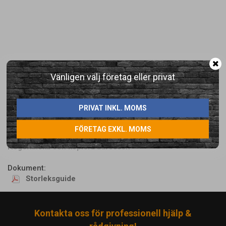
LÄGG I ÖNSKELISTA
Vänligen välj företag eller privat
Artikelnummer:
PRIVAT INKL. MOMS
646129-2
FÖRETAG EXKL. MOMS
Direktlänk:
Högerklicka och kopiera adressen
Dokument:
Storleksguide
Kontakta oss för professionell hjälp &