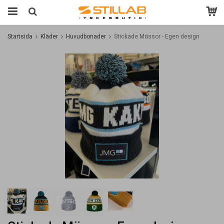
Startsida
Kläder
Huvudbonader
Stickade Mössor - Egen design