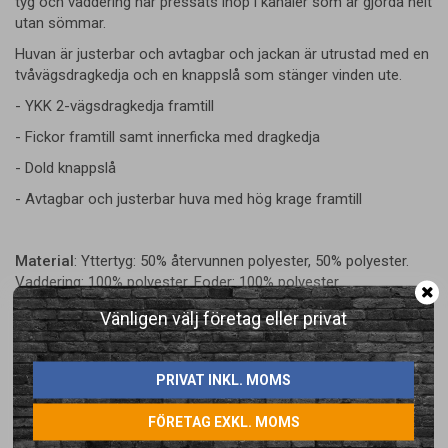
tyg och vaddering har pressats ihop i kanaler som är gjorda helt
utan sömmar.
Huvan är justerbar och avtagbar och jackan är utrustad med en
tvåvägsdragkedja och en knappslå som stänger vinden ute.
- YKK 2-vägsdragkedja framtill
- Fickor framtill samt innerficka med dragkedja
- Dold knappslå
- Avtagbar och justerbar huva med hög krage framtill
Material
: Yttertyg: 50% återvunnen polyester, 50% polyester.
Vaddering: 100% polyester. Foder: 100% polyester
Vikt
: Shell fabric: 160 g/m2, Fôr: 65 g/m2
Vänligen välj företag eller privat
PRIVAT INKL. MOMS
FÖRETAG EXKL. MOMS