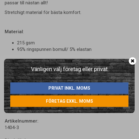
passar till nästan allt!
Stretchigt material för bästa komfort.
Material
:
215 gsm
95% ringspunnen bomull/ 5% elastan
Vänligen välj företag eller privat
PRIVAT INKL. MOMS
LÄGG I ÖNSKELISTA
FÖRETAG EXKL. MOMS
Artikelnummer:
1404-3