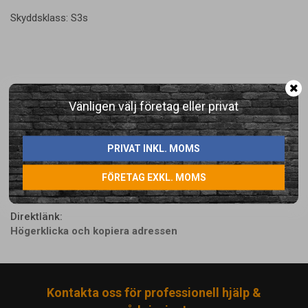
Skyddsklass: S3s
Vänligen välj företag eller privat
LÄGG I ÖNSKELISTA
PRIVAT INKL. MOMS
Artikelnummer:
FÖRETAG EXKL. MOMS
012039-7
Direktlänk:
Högerklicka och kopiera adressen
Kontakta oss för professionell hjälp &