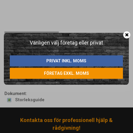
LÄGG I ÖNSKELISTA
Vänligen välj företag eller privat
Artikelnummer:
PRIVAT INKL. MOMS
FT35BKD36
FÖRETAG EXKL. MOMS
Direktlänk:
Högerklicka och kopiera adressen
Dokument:
Storleksguide
Kontakta oss för professionell hjälp &
rådgivning!