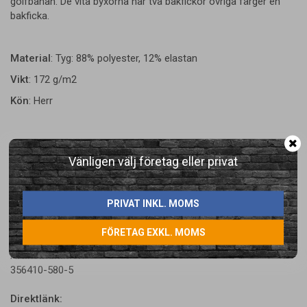
golfbanan. De vita byxorna har två bakfickor övriga färger en
bakficka.
Material
: Tyg: 88% polyester, 12% elastan
Vikt
: 172 g/m2
Kön
: Herr
Vänligen välj företag eller privat
PRIVAT INKL. MOMS
LÄGG I ÖNSKELISTA
FÖRETAG EXKL. MOMS
Artikelnummer:
356410-580-5
Direktlänk: