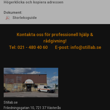
Högerklicka och kopiera adressen
Dokument:
Storleksguide
Kontakta oss för professionell hjälp &
rådgivning!
Tel: 021 - 480 40 60
E-post:
info@stillab.se
Stillab.se
Friledningsgatan 10, 721 37 Västerås