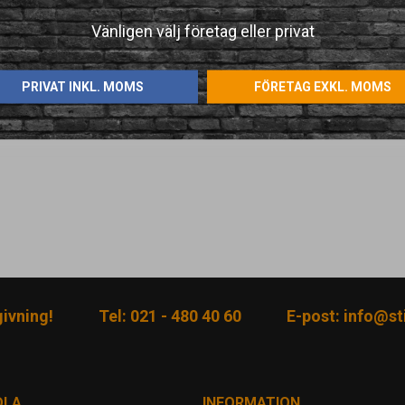
Vänligen välj företag eller privat
PRIVAT INKL. MOMS
FÖRETAG EXKL. MOMS
givning!
Tel: 021 - 480 40 60
E-post:
info@sti
DLA
INFORMATION