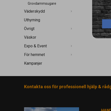
Grovdammsugare
Väderskydd
Uthyrning
Övrigt
Väskor
Expo & Event
För hemmet
Kampanjer
Kontakta oss för professionell hjälp & råd
HAN