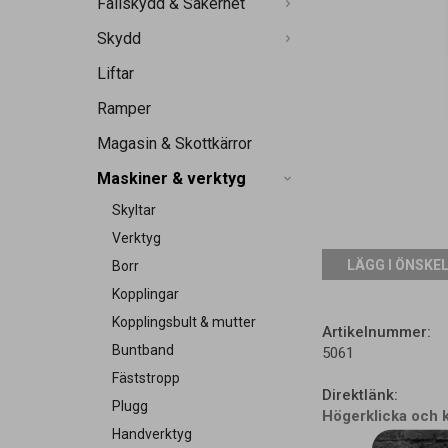
Fallskydd & Säkerhet
Skydd
Liftar
Ramper
Magasin & Skottkärror
Maskiner & verktyg
Skyltar
Verktyg
LÄGG I ÖNSKE
Borr
Kopplingar
Kopplingsbult & mutter
Artikelnummer:
Buntband
5061
Fäststropp
Direktlänk:
Plugg
Högerklicka och 
Handverktyg