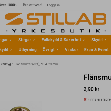
 över 1000:-
Bra att veta!
Logga in
ingar
Stegar
Fallskydd & Säkerhet
Skydd
kydd
Uthyrning
Övrigt
Väskor
Expo & Event
 verktyg
Flänsmutter (elfz), M14, 23 mm
Flänsmu
2,90 kr
Finns ej i lagre