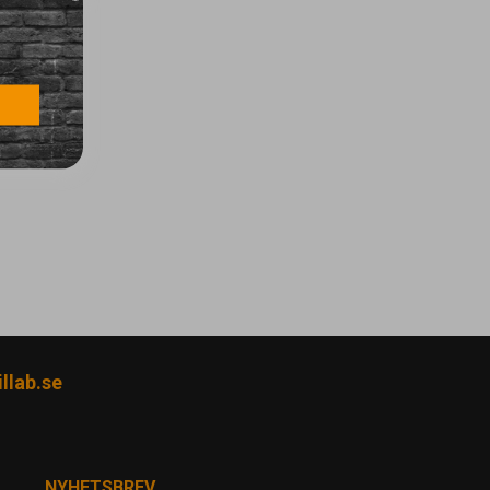
llab.se
NYHETSBREV