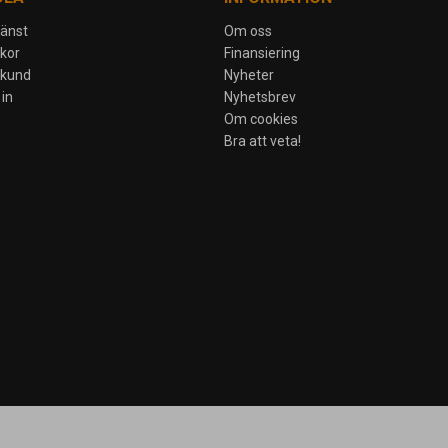
jänst
Om oss
lkor
Finansiering
skund
Nyheter
in
Nyhetsbrev
Om cookies
Bra att veta!