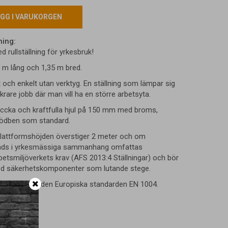
GG I VARUKORGEN
ning:
 rullställning för yrkesbruk!
5 m lång och 1,35 m bred.
och enkelt utan verktyg. En ställning som lämpar sig
äkrare jobb där man vill ha en större arbetsyta.
ccka och kraftfulla hjul på 150 mm med broms,
stödben som standard.
lattformshöjden överstiger 2 meter och om
änds i yrkesmässiga sammanhang omfattas
betsmiljöverkets krav (AFS 2013:4 Ställningar) och bör
d säkerhetskomponenter som lutande stege.
odkänd enligt den Europiska standarden EN 1004.