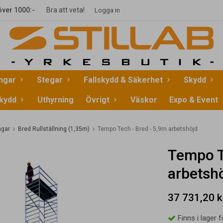
 över 1000:-
Bra att veta!
Logga in
ingar
Stegar
Fallskydd & Säkerhet
Skydd
kydd
Uthyrning
Övrigt
Väskor
Expo & Event
ngar
Bred Rullställning (1,35m)
Tempo Tech - Bred - 5,9m arbetshöjd
Tempo T
arbetsh
37 731,20 k
Finns i lager