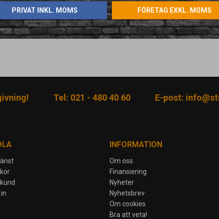
PRIVAT INKL. MOMS
FÖRETAG EXKL. MOMS
givning!
Tel: 021 - 480 40 60
E-post:
info@sti
DLA
INFORMATION
jänst
Om oss
lkor
Finansiering
skund
Nyheter
in
Nyhetsbrev
Om cookies
Bra att veta!