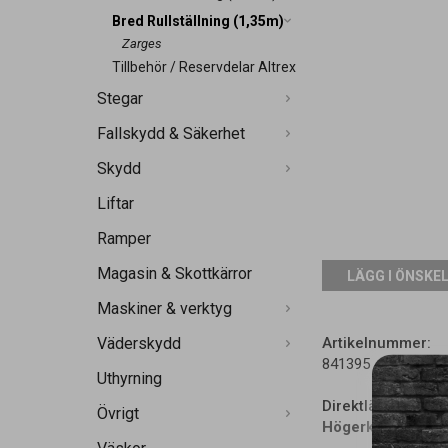
Bred Rullställning (1,35m)
Zarges
Tillbehör / Reservdelar Altrex
Stegar
Fallskydd & Säkerhet
Skydd
Liftar
Ramper
Magasin & Skottkärror
LÄGG I ÖNSKE
Maskiner & verktyg
Väderskydd
Artikelnummer:
841395
Uthyrning
Direktlänk:
Övrigt
Högerklicka och 