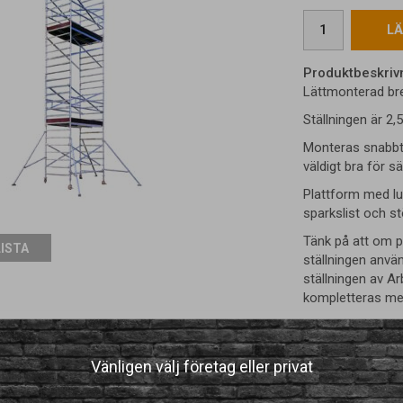
LÄ
Produktbeskriv
Lättmonterad bred
Ställningen är 2,
Monteras snabbt 
väldigt bra för s
Plattform med lu
sparkslist och 
Tänk på att om p
LISTA
ställningen anv
ställningen av Ar
kompletteras me
Ställningen är g
Vänligen välj företag eller privat
kopiera adressen