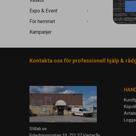
Väskor
Expo & Event
För hemmet
Kampanjer
Kontakta oss för professionell hjälp & råd
HAN
Kundt
Köpvil
Avtal
Logga 
Stillab.se
Friledningsgatan 10, 721 37 Västerås