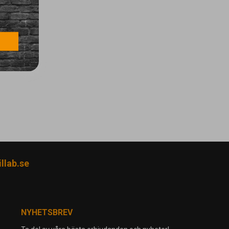
llab.se
NYHETSBREV