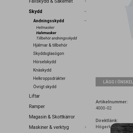
Fallskydd & Säkerhet
Skydd
Andningsskydd
Helmasker
Halvmasker
Tillbehör andningsskydd
Hjälmar & tillbehör
Skyddsglasögon
Hörselskydd
Knäskydd
Helkroppsdräkter
LÄGG I ÖNSKE
Övrigt skydd
Liftar
Artikelnummer:
Ramper
4000-02
Magasin & Skottkärror
Direktlänk:
Högerklicka och 
Maskiner & verktyg