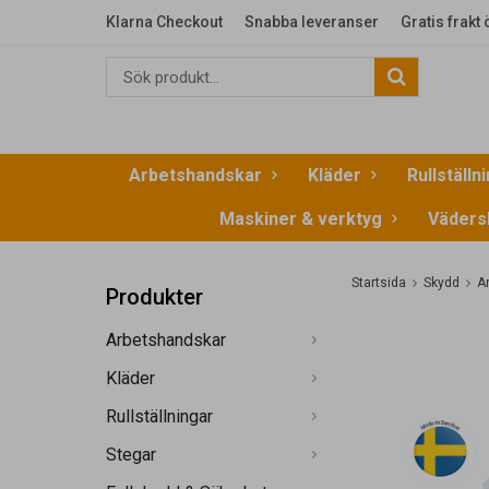
Klarna Checkout
Snabba leveranser
Gratis frakt
Arbetshandskar
Kläder
Rullställn
Maskiner & verktyg
Väders
Startsida
Skydd
A
Produkter
Arbetshandskar
Kläder
Rullställningar
Stegar