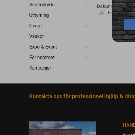
Väderskydd
Dokument:
Filterguide
Uthyrning
Övrigt
Väskor
Expo & Event
För hemmet
Kampanjer
Kontakta oss för professionell hjälp & råd
HAN