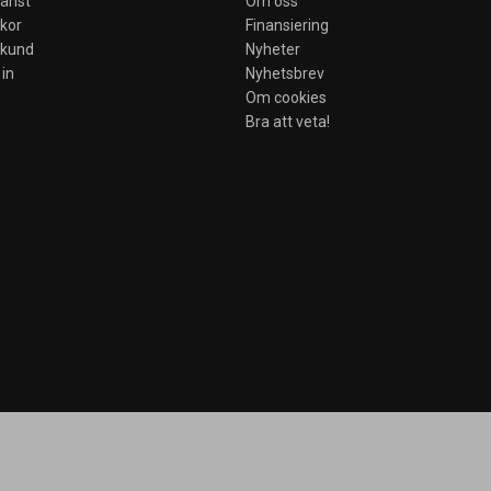
jänst
Om oss
lkor
Finansiering
skund
Nyheter
in
Nyhetsbrev
Om cookies
Bra att veta!