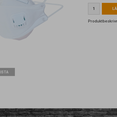
LÄ
Produktbeskriv
LISTA
kopiera adressen