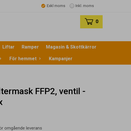
Exkl moms
Inkl. moms
0
Liftar
Ramper
Magasin & Skottkärror
För hemmet
Kampanjer
ermask FFP2, ventil -
x
 för omgående leverans