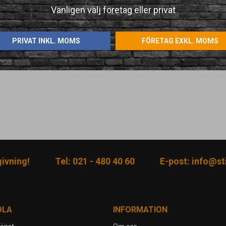
Vänligen välj företag eller privat
PRIVAT INKL. MOMS
FÖRETAG EXKL. MOMS
givning!
Tel: 021 - 480 40 60
E-post:
info@sti
DLA
INFORMATION