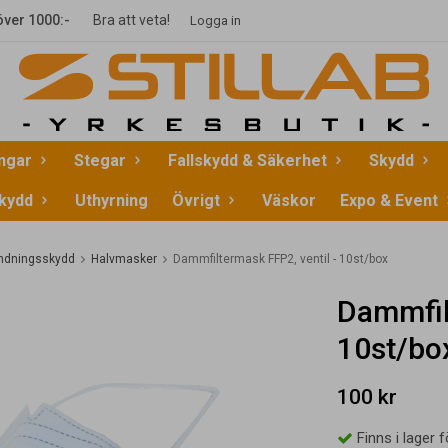
 över 1000:-
Bra att veta!
Logga in
ingar
Stegar
Fallskydd & Säkerhet
Skydd
kydd
Uthyrning
Övrigt
Väskor
Expo & Event
ndningsskydd
Halvmasker
Dammfiltermask FFP2, ventil - 10st/box
Dammfilt
10st/bo
100 kr
Finns i lager