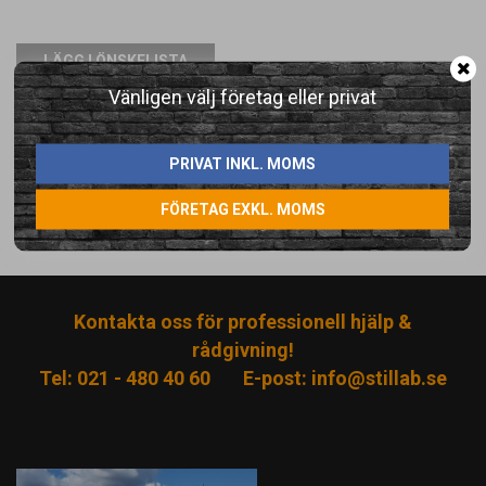
LÄGG I ÖNSKELISTA
Vänligen välj företag eller privat
Artikelnummer:
7400-M
PRIVAT INKL. MOMS
Direktlänk:
FÖRETAG EXKL. MOMS
Högerklicka och kopiera adressen
Kontakta oss för professionell hjälp &
rådgivning!
Tel: 021 - 480 40 60
E-post:
info@stillab.se