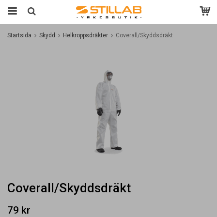
Startsida
Skydd
Helkroppsdräkter
Coverall/Skyddsdräkt
Coverall/Skyddsdräkt
79 kr