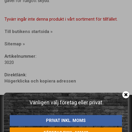
gavel för fullgott skydd.
Tyvärr ingår inte denna produkt i vårt sortiment för tillfället.
Till butikens startsida »
Sitemap »
Artikelnummer:
3020
Direktlänk:
Högerklicka och kopiera adressen
Vänligen välj företag eller privat
Kontakta oss för professionell hjälp &
rådgivning!
PRIVAT INKL. MOMS
Tel: 021 - 480 40 60
E-post:
info@stillab.se