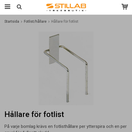
Startsida
Fotlist/hållare
Hållare för fotlist
Hållare för fotlist
På varje bomlag krävs en fotlisthållare per ytterspira och en per