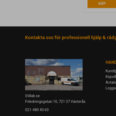
KÖP
Kontakta oss för professionell hjälp & råd
HAN
Kundt
Köpvil
Avtal
Logga 
Stillab.se
Friledningsgatan 10, 721 37 Västerås
021-480 40 60