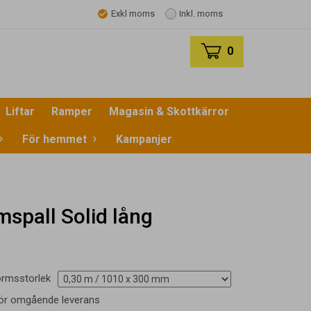
Exkl moms
Inkl. moms
0
Liftar
Ramper
Magasin & Skottkärror
För hemmet
Kampanjer
mspall Solid lång
formsstorlek
 för omgående leverans