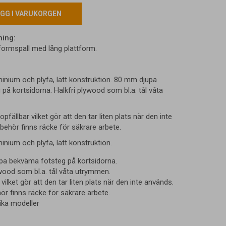
GG I VARUKORGEN
ning:
tformspall med lång plattform.
minium och plyfa, lätt konstruktion. 80 mm djupa
på kortsidorna. Halkfri plywood som bl.a. tål våta
pfällbar vilket gör att den tar liten plats när den inte
behör finns räcke för säkrare arbete.
minium och plyfa, lätt konstruktion.
a bekväma fotsteg på kortsidorna.
ywood som bl.a. tål våta utrymmen.
 vilket gör att den tar liten plats när den inte används.
ör finns räcke för säkrare arbete.
lika modeller