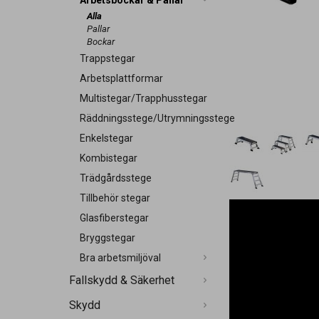
Arbetsbockar & Pallar
Alla
Pallar
Bockar
Trappstegar
Arbetsplattformar
Multistegar/Trapphusstegar
Räddningsstege/Utrymningsstege
Enkelstegar
Kombistegar
Trädgårdsstege
Tillbehör stegar
Glasfiberstegar
Bryggstegar
Bra arbetsmiljöval
Fallskydd & Säkerhet
Skydd