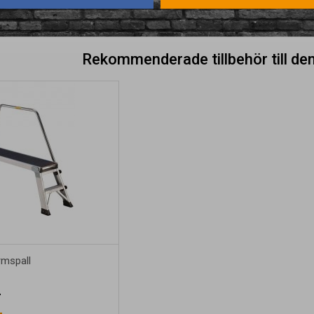
Rekommenderade tillbehör till de
ormspall
r