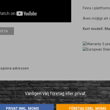
Finns i plattfor
Även möjligt att s
Kort modell: Ma
LISTA
kopiera adressen
Vänligen välj företag eller privat
Funkade jättebra i produktionen. Ska beställa en till
PRIVAT INKL. MOMS
FÖRETAG EXKL. MOMS