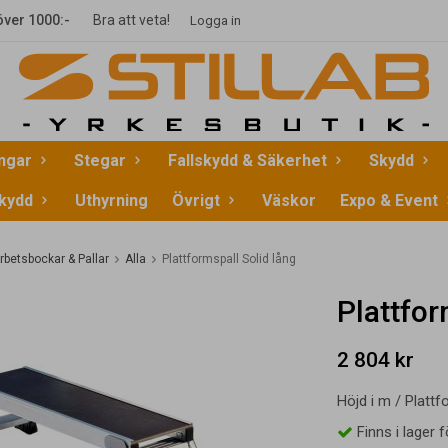
 över 1000:-
Bra att veta!
Logga in
ingar
Stegar
Fallskydd & Säkerhet
Skydd
kydd
Uthyrning
Övrigt
Väskor
Expo & Event
rbetsbockar & Pallar
Alla
Plattformspall Solid lång
Plattfor
2 804 kr
Höjd i m / Platt
Finns i lager