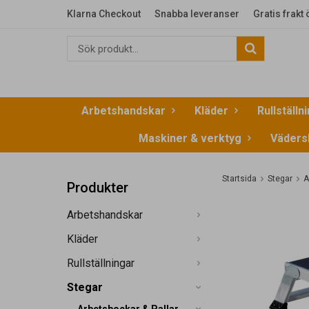
Klarna Checkout
Snabba leveranser
Gratis frakt
Arbetshandskar
Kläder
Rullställn
Maskiner & verktyg
Väders
Startsida
Stegar
A
Produkter
Arbetshandskar
Kläder
Rullställningar
Stegar