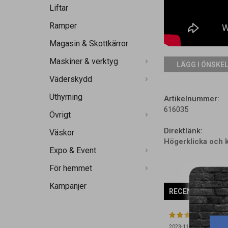
Liftar
Ramper
Magasin & Skottkärror
Maskiner & verktyg
LÄGG I ÖNSKE
Väderskydd
Uthyrning
Artikelnummer:
616035
Övrigt
Direktlänk:
Väskor
Högerklicka och 
Expo & Event
För hemmet
Kampanjer
RECENSIONER
2023-11-29