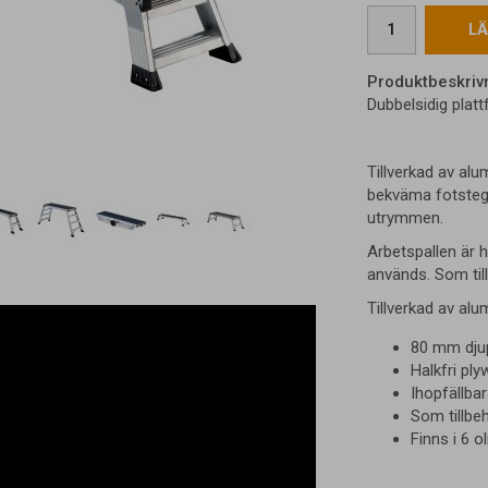
LÄ
Produktbeskriv
Dubbelsidig plat
Tillverkad av alu
bekväma fotsteg 
utrymmen.
Arbetspallen är ho
används. Som till
Tillverkad av alu
80 mm djup
Halkfri pl
Ihopfällbar
Som tillbeh
Finns i 6 o