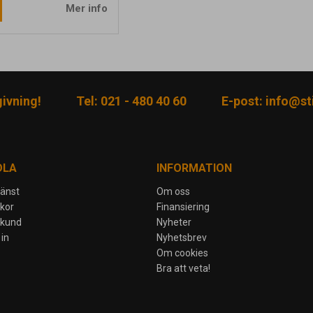
Mer info
givning!
Tel: 021 - 480 40 60
E-post:
info@sti
DLA
INFORMATION
jänst
Om oss
lkor
Finansiering
skund
Nyheter
in
Nyhetsbrev
Om cookies
Bra att veta!