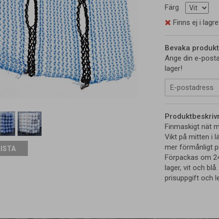
Färg
Finns ej i lagre
Bevaka produkt
Ange din e-posta
lager!
Produktbeskriv
Finmaskigt nät me
Vikt på mitten i l
mer förmånligt pri
LISTA
Förpackas om 24 r
lager, vit och blå
prisuppgift och l