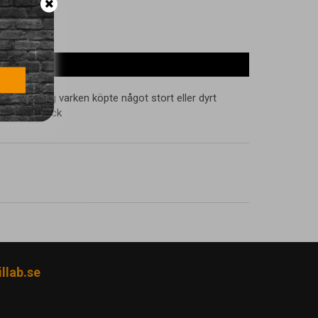
ots att jag varken köpte något stort eller dyrt
tällning. Tack
llab.se