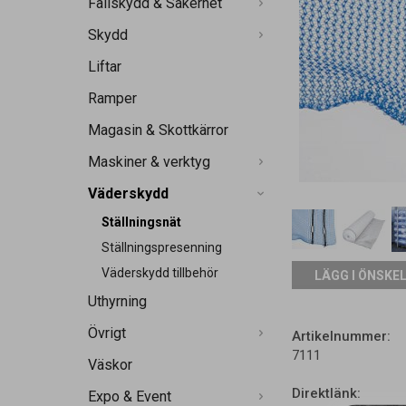
Fallskydd & Säkerhet
Skydd
Liftar
Ramper
Magasin & Skottkärror
Maskiner & verktyg
Väderskydd
Ställningsnät
Ställningspresenning
Väderskydd tillbehör
LÄGG I ÖNSKE
Uthyrning
Övrigt
Artikelnummer:
7111
Väskor
Direktlänk:
Expo & Event