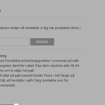
t
dress nedan så meddelar vi dig när produkten finns i
BEVAKA
ning:
d förstärkta infästningspunkter. Levereras på rulle.
ängsled, därefter rullad. Köp dem styckvis eller till ett
s om ni väljer hel pall.
ullar på pall oavsett bredd. Finns i två färger på
. Går att beställa i valfri färg, kontakta oss för
everanstid.