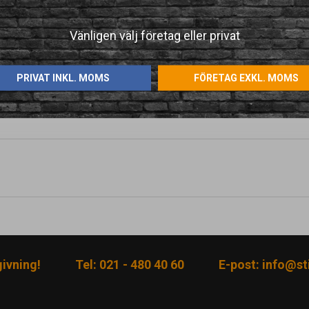
kopiera adressen
Vänligen välj företag eller privat
5 BASERAT PÅ
2
ST RÖSTER.
PRIVAT INKL. MOMS
FÖRETAG EXKL. MOMS
Toppen service och leveransen var otrolig snabb! Jag är imponerad. Tr
kände jag mig som en "viktig" kund som om jag hade lagt en stor bes
givning!
Tel: 021 - 480 40 60
E-post:
info@sti