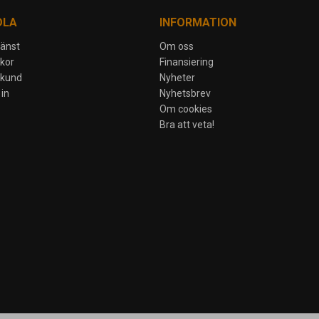
DLA
INFORMATION
jänst
Om oss
lkor
Finansiering
skund
Nyheter
in
Nyhetsbrev
Om cookies
Bra att veta!