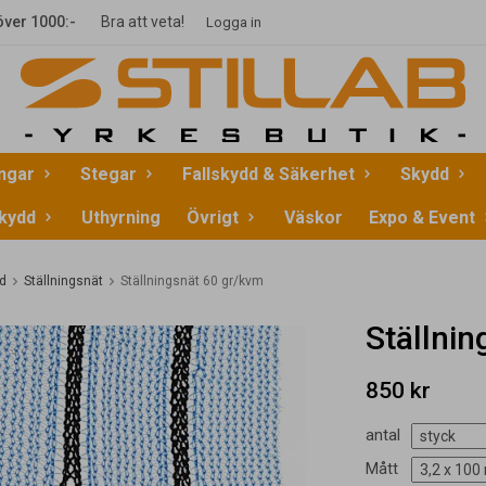
 över 1000:-
Bra att veta!
Logga in
ingar
Stegar
Fallskydd & Säkerhet
Skydd
kydd
Uthyrning
Övrigt
Väskor
Expo & Event
d
Ställningsnät
Ställningsnät 60 gr/kvm
Ställni
850 kr
antal
Mått