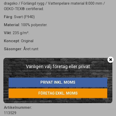
dragsko / Förlängd rygg / Vattenpelare material 8.000 mm /
OEKO-TEX® certifierad.
Färg
: Svart (F940)
Material
: 100% polyester.
Vikt
: 235 g/m².
Koncept
: Original
Säsonger
: Året runt
Vänligen välj företag eller privat
PRIVAT INKL. MOMS
LÄGG I ÖNSKELISTA
FÖRETAG EXKL. MOMS
Artikelnummer:
113529