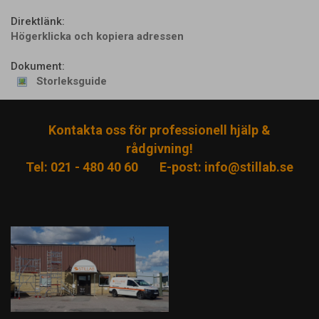
Direktlänk:
Högerklicka och kopiera adressen
Dokument:
Storleksguide
Kontakta oss för professionell hjälp &
rådgivning!
Tel: 021 - 480 40 60
E-post:
info@stillab.se