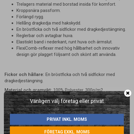
Trelagers material med borstad insida för komfort.
Kroppsnära passform.
Förlängd rygg.
Hellång dragkedja med hakskydd.
En bröstficka och två sidfickor med dragkedjestängning.
Reglerbar och avtagbar huva.
Elastiskt band i nederkant, runt huva och ärmslut.
FlexiComb-reflexer med hög hållbarhet och innovativ
design gör plagget följsamt och skönt att använda.
Fickor och hållare:
En bröstficka och två sidfickor med
dragkedjestängning.
Material och gramvikt:
100% Polyester. 300g/m2.
Certifierad enligt:
EN ISO 20471:2013 XS Klass 2, S->klass 3.
Vänligen välj företag eller privat
PRIVAT INKL. MOMS
FÖRETAG EXKL. MOMS