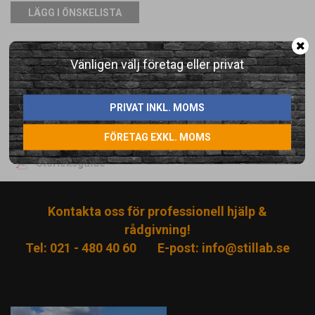
LÄGG I ÖNSKELISTA
Artikelnummer:
Vänligen välj företag eller privat
730-2
Direktlänk:
PRIVAT INKL. MOMS
Högerklicka och kopiera adressen
FÖRETAG EXKL. MOMS
Dokument:
Storleksguide
Kontakta oss för professionell hjälp &
rådgivning!
Tel: 021 - 480 40 60
E-post:
info@stillab.se